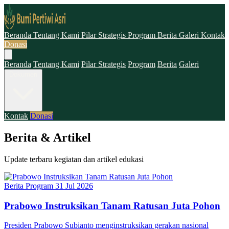
Beranda
Tentang Kami
Pilar Strategis
Program
Berita
Galeri
Kontak
Donasi
Beranda
Tentang Kami
Pilar Strategis
Program
Berita
Galeri
Dokumen
Kontak
Donasi
Berita & Artikel
Update terbaru kegiatan dan artikel edukasi
Berita Program
31 Jul 2026
Prabowo Instruksikan Tanam Ratusan Juta Pohon
Presiden Prabowo Subianto menginstruksikan gerakan nasional