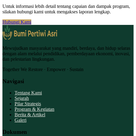
Untuk informasi lebih detail tentang capaian dan dampak program,
silakan hubungi kami untuk mengakses laporan lengkap.
Hubungi Kami
Mewujudkan masyarakat yang mandiri, berdaya, dan hidup selaras
dengan alam melalui pendidikan, pemberdayaan ekonomi, inovasi,
dan pelestarian lingkungan.
Together We Restore · Empower · Sustain
Navigasi
Tentang Kami
Sejarah
Pilar Strategis
Program & Kegiatan
Berita & Artikel
Galeri
Dokumen