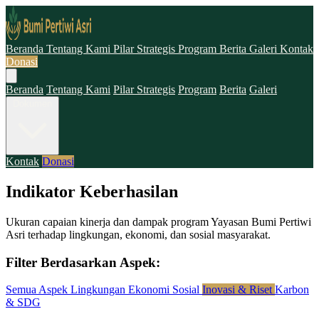
Beranda
Tentang Kami
Pilar Strategis
Program
Berita
Galeri
Kontak
Donasi
Beranda
Tentang Kami
Pilar Strategis
Program
Berita
Galeri
Dokumen
Kontak
Donasi
Indikator Keberhasilan
Ukuran capaian kinerja dan dampak program Yayasan Bumi Pertiwi
Asri terhadap lingkungan, ekonomi, dan sosial masyarakat.
Filter Berdasarkan Aspek:
Semua Aspek
Lingkungan
Ekonomi
Sosial
Inovasi & Riset
Karbon
& SDG