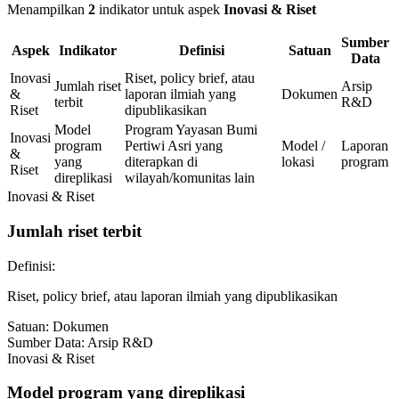
Menampilkan
2
indikator untuk aspek
Inovasi & Riset
Sumber
Aspek
Indikator
Definisi
Satuan
Data
Inovasi
Riset, policy brief, atau
Jumlah riset
Arsip
&
laporan ilmiah yang
Dokumen
terbit
R&D
Riset
dipublikasikan
Model
Program Yayasan Bumi
Inovasi
program
Pertiwi Asri yang
Model /
Laporan
&
yang
diterapkan di
lokasi
program
Riset
direplikasi
wilayah/komunitas lain
Inovasi & Riset
Jumlah riset terbit
Definisi:
Riset, policy brief, atau laporan ilmiah yang dipublikasikan
Satuan:
Dokumen
Sumber Data:
Arsip R&D
Inovasi & Riset
Model program yang direplikasi