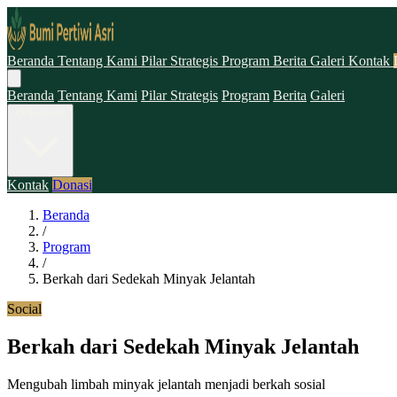
Beranda
Tentang Kami
Pilar Strategis
Program
Berita
Galeri
Kontak
Beranda
Tentang Kami
Pilar Strategis
Program
Berita
Galeri
Dokumen
Kontak
Donasi
Beranda
/
Program
/
Berkah dari Sedekah Minyak Jelantah
Social
Berkah dari Sedekah Minyak Jelantah
Mengubah limbah minyak jelantah menjadi berkah sosial